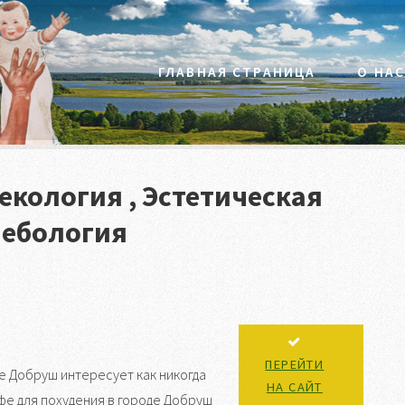
ГЛАВНАЯ СТРАНИЦА
О НА
екология , Эстетическая
лебология
ПЕРЕЙТИ
е Добруш интересует как никогда
НА САЙТ
фе для похудения в городе Добруш