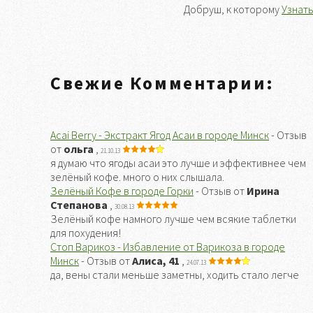
Добруш, к которому
Узнать
Свежие Комментарии:
Acai Berry - Экстракт Ягод Асаи в городе Минск
- Отзыв
от
ольга
,
21.10.13
я думаю что ягоды асаи это лучше и эффективнее чем
зелёный кофе. много о них слышала.
Зелёный Кофе в городе Горки
- Отзыв от
Ирина
Степанова
,
30.08.13
Зелёный кофе намного лучше чем всякие таблетки
для похудения!
Стоп Варикоз - Избавление от Варикоза в городе
Минск
- Отзыв от
Алиса, 41
,
24.07.13
да, вены стали меньше заметны, ходить стало легче