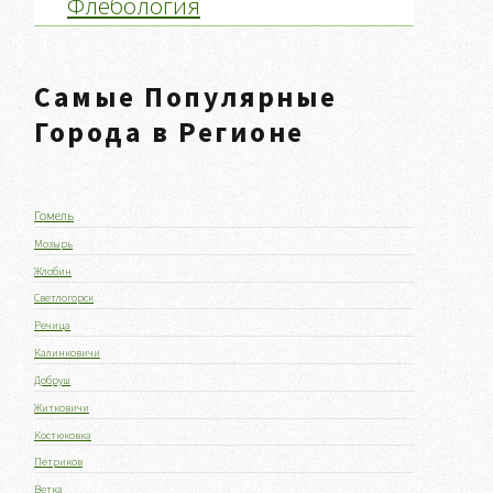
Флебология
Самые Популярные
Города в Регионе
Гомель
Мозырь
Жлобин
Светлогорск
Речица
Калинковичи
Добруш
Житковичи
Костюковка
Петриков
Ветка