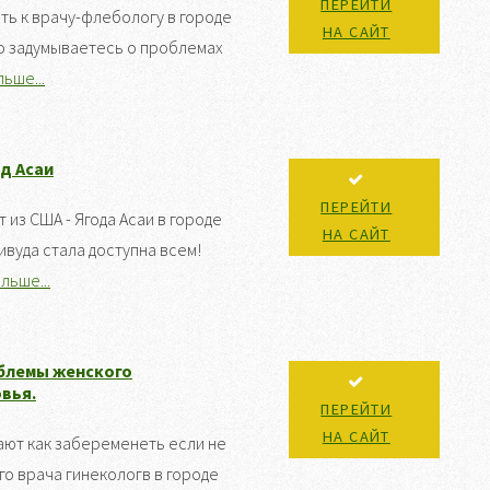
ПЕРЕЙТИ
ть к врачу-флебологу в городе
НА САЙТ
о задумываетесь о проблемах
ьше...
од Асаи
ПЕРЕЙТИ
 из США - Ягода Асаи в городе
НА САЙТ
ивуда стала доступна всем!
льше...
блемы женского
вья.
ПЕРЕЙТИ
НА САЙТ
ют как забеременеть если не
го врача гинекологв в городе