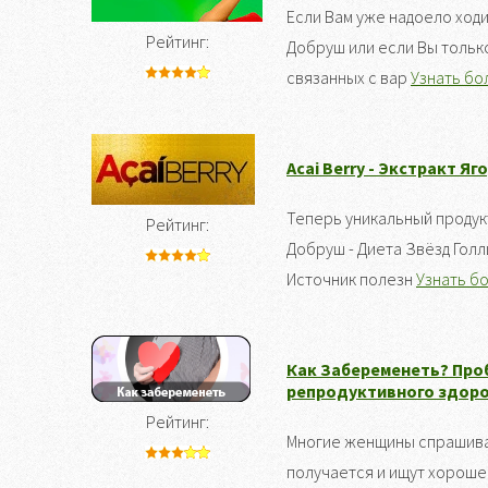
Если Вам уже надоело ходи
Рейтинг:
Добруш или если Вы тольк
связанных с вар
Узнать бол
Acai Berry - Экстракт Яг
Теперь уникальный продукт
Рейтинг:
Добруш - Диета Звёзд Голл
Источник полезн
Узнать бо
Как Забеременеть? Про
репродуктивного здоро
Рейтинг:
Многие женщины спрашива
получается и ищут хороше