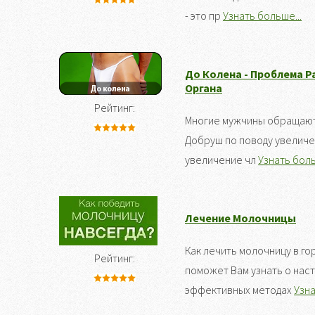
- это пр
Узнать больше...
До Колена - Проблема 
Органа
Рейтинг:
Многие мужчины обращаютс
Добруш по поводу увеличе
увеличение чл
Узнать боль
Лечение Молочницы
Как лечить молочницу в го
Рейтинг:
поможет Вам узнать о нас
эффективных методах
Узна