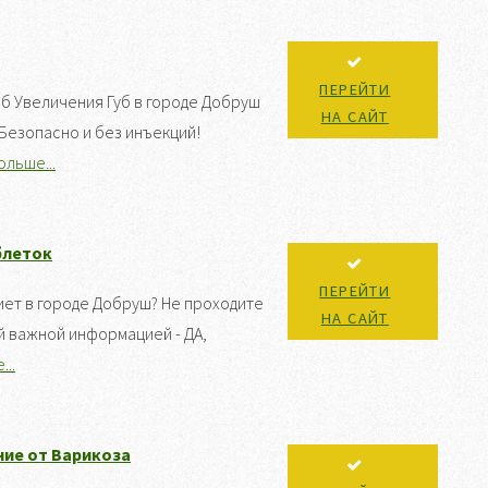
ПЕРЕЙТИ
б Увеличения Губ в городе Добруш
НА САЙТ
Безопасно и без инъекций!
ольше...
блеток
ПЕРЕЙТИ
иет в городе Добруш? Не проходите
НА САЙТ
й важной информацией - ДА,
..
ние от Варикоза