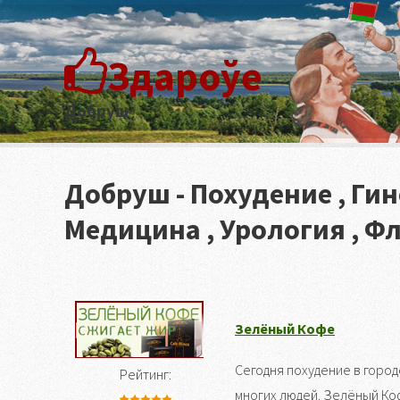
Здароўе
Добруш
Добруш - Похудение , Гин
Медицина , Урология , Ф
Зелёный Кофе
Сегодня похудение в город
Рейтинг:
многих людей. Зелёный Ко